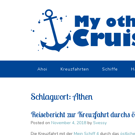
Skip
to
content
Ahoi
Kreuzfahrten
Schiffe
H
Schlagwort:
Athen
Reisebericht zur Kreuzfahrt durchs ö
Posted on
November 4, 2018
by
Svessy
Die Kreuzfahrt mit der
Mein Schiff 4
durch das
östlich