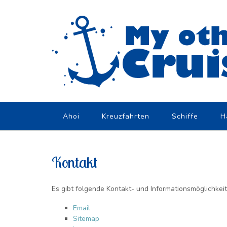
Skip
to
content
Ahoi
Kreuzfahrten
Schiffe
H
Kontakt
Es gibt folgende Kontakt- und Informationsmöglichkei
Email
Sitemap