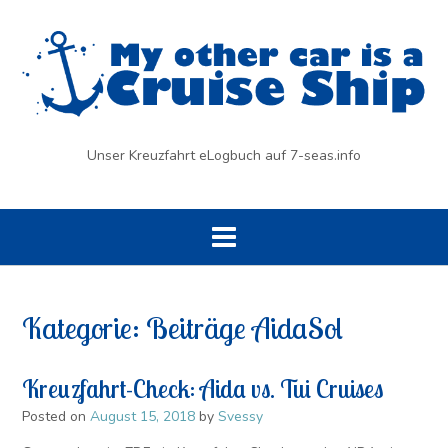
Skip
to
content
Unser Kreuzfahrt eLogbuch auf 7-seas.info
Kategorie:
Beiträge AidaSol
Kreuzfahrt-Check: Aida vs. Tui Cruises
Posted on
August 15, 2018
by
Svessy